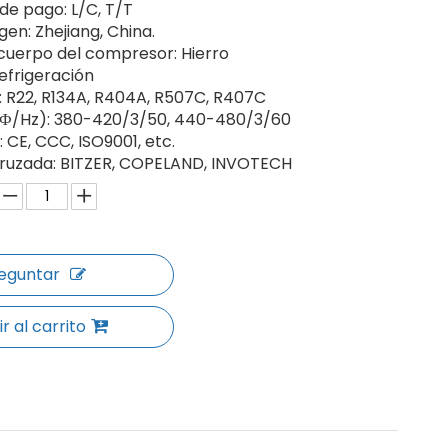
 de pago: L/C, T/T
igen: Zhejiang, China.
l cuerpo del compresor: Hierro
Refrigeración
e: R22, R134A, R404A, R507C, R407C
V/Ф/Hz): 380-420/3/50, 440-480/3/60
n: CE, CCC, ISO9001, etc.
 cruzada: BITZER, COPELAND, INVOTECH
eguntar
r al carrito