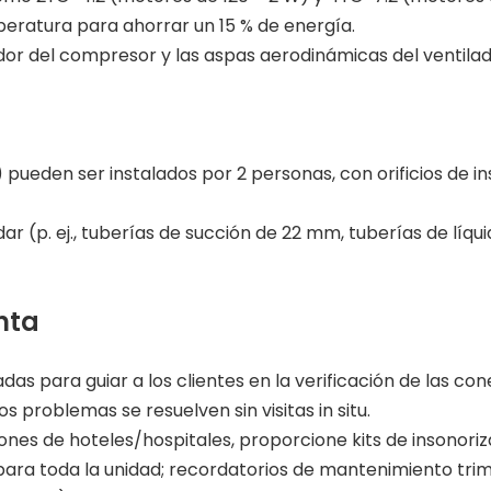
peratura para ahorrar un 15 % de energía.
dor del compresor y las aspas aerodinámicas del ventila
 pueden ser instalados por 2 personas, con orificios de 
ar (p. ej., tuberías de succión de 22 mm, tuberías de líq
nta
madas para guiar a los clientes en la verificación de las co
os problemas se resuelven sin visitas in situ.
iones de hoteles/hospitales, proporcione kits de insonoriz
 para toda la unidad; recordatorios de mantenimiento trime