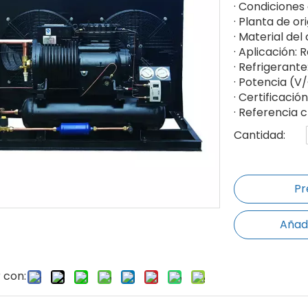
· Condiciones
· Planta de or
· Material de
· Aplicación: 
· Refrigerant
· Potencia (
· Certificació
· Referencia
Cantidad:
Pr
Añadi
 con: