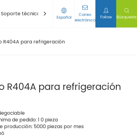
Soporte técnico
Noticias
Contáctenos
Correo
Follow
Búsqueda
Español
electrónico
r de desplazamiento
ortátil de batería de energía
e níquel-hidrógeno
 níquel cadmio
 R404A para refrigeración
 R404A para refrigeración
 Negociable
nima de pedido: 1 0 pieza
e producción: 5000 piezas por mes
bó