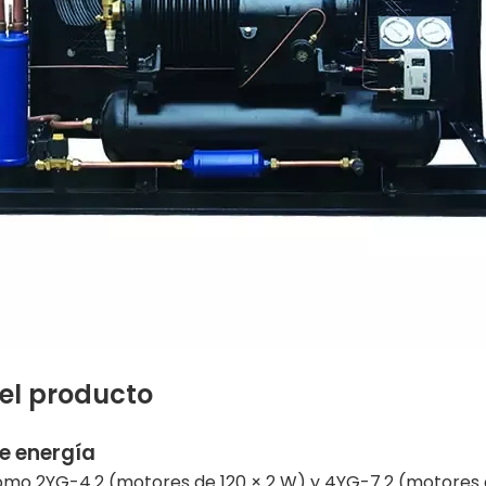
del producto
e energía
mo 2YG-4.2 (motores de 120 × 2 W) y 4YG-7.2 (motores de 