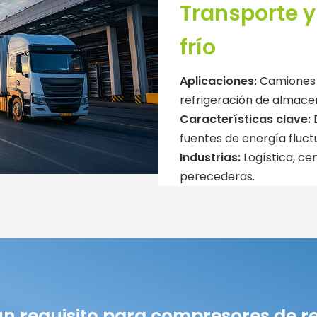
Transporte y
frío
Aplicaciones:
Camiones f
refrigeración de almace
Características clave:
fuentes de energía fluc
Industrias:
Logística, ce
perecederas.
gún requisito para compresores de re