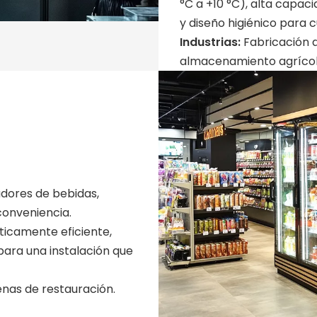
°C a +10 °C), alta capa
y diseño higiénico para c
Industrias:
Fabricación d
almacenamiento agrícol
adores de bebidas,
conveniencia.
icamente eficiente,
para una instalación que
enas de restauración.