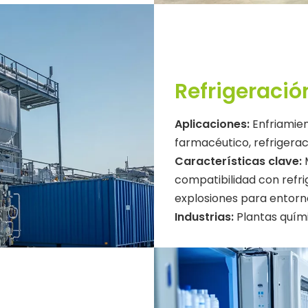
Refrigeració
Aplicaciones:
Enfriamie
farmacéutico, refrigera
Características clave:
compatibilidad con refr
explosiones para entorno
Industrias:
Plantas quími