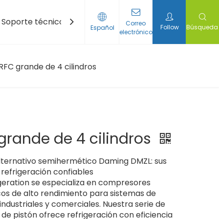
Soporte técnico
Noticias
Contáctenos
Correo
Follow
Búsqueda
Español
electrónico
r de desplazamiento
ortátil de batería de energía
e níquel-hidrógeno
 níquel cadmio
FC grande de 4 cilindros
rande de 4 cilindros
ternativo semihermético Daming DMZL: sus
 refrigeración confiables
geration se especializa en compresores
os de alto rendimiento para sistemas de
industriales y comerciales. Nuestra serie de
e pistón ofrece refrigeración con eficiencia