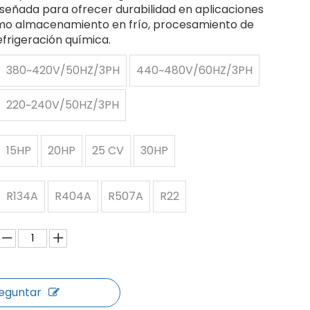
iseñada para ofrecer durabilidad en aplicaciones
mo almacenamiento en frío, procesamiento de
efrigeración química.
380~420V/50HZ/3PH
440~480V/60HZ/3PH
220~240V/50HZ/3PH
15HP
20HP
25 CV
30HP
R134A
R404A
R507A
R22
eguntar