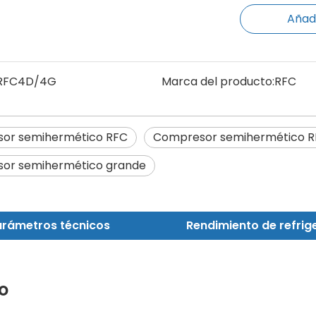
Añadi
RFC4D/4G
Marca del producto:
RFC
or semihermético RFC
Compresor semihermético RFC
or semihermético grande
rámetros técnicos
o