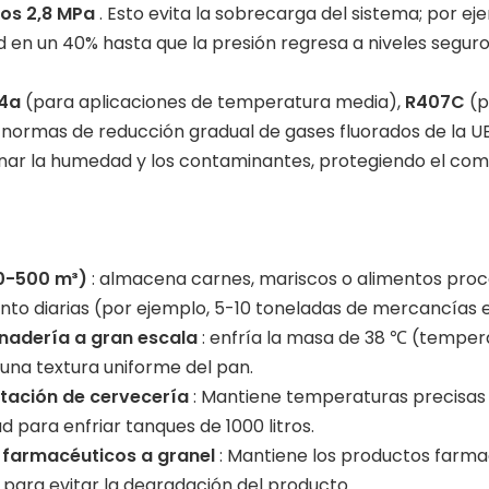
los 2,8 MPa
. Esto evita la sobrecarga del sistema; por eje
n un 40% hasta que la presión regresa a niveles seguro
34a
(para aplicaciones de temperatura media),
R407C
(p
ormas de reducción gradual de gases fluorados de la UE 
iminar la humedad y los contaminantes, protegiendo el com
00-500 m³)
: almacena carnes, mariscos o alimentos proc
to diarias (por ejemplo, 5-10 toneladas de mercancías 
nadería a gran escala
: enfría la masa de 38 ℃ (temper
una textura uniforme del pan.
ntación de cervecería
: Mantiene temperaturas precisas p
 para enfriar tanques de 1000 litros.
 farmacéuticos a granel
: Mantiene los productos farmac
para evitar la degradación del producto.