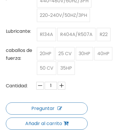
440~480V/60HZ/3PH
220~240V/50HZ/3PH
Lubricante:
R134A
R404A/R507A
R22
caballos de
20HP
25 CV
30HP
40HP
fuerza:
50 CV
35HP
Cantidad:
Preguntar
Añadir al carrito